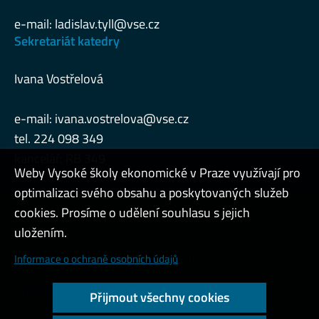
e-mail:
ladislav.tyll@vse.cz
Sekretariát katedry
Ivana Vostřelová
e-mail:
ivana.vostrelova@vse.cz
tel. 224 098 349
kancelář: RB 349
Weby Vysoké školy ekonomické v Praze využívají pro
optimalizaci svého obsahu a poskytovaných služeb
cookies. Prosíme o udělení souhlasu s jejich
Admin
uložením.
Cookies a ochrana osobních údajů
Informace o ochraně osobních údajů
Přístupnost webu
Přijmout všechny cookies