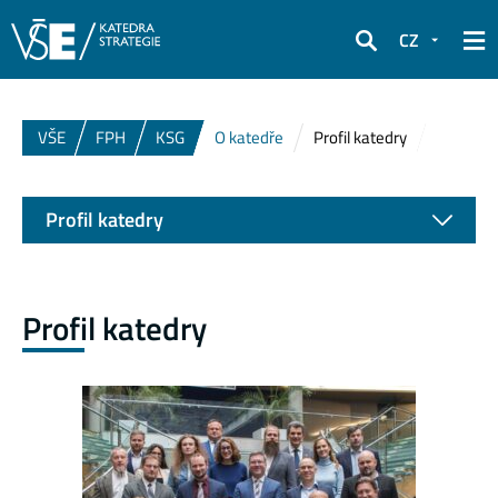
CZ
Hledat
VŠE
FPH
KSG
O katedře
Profil katedry
Profil katedry
Profil katedry